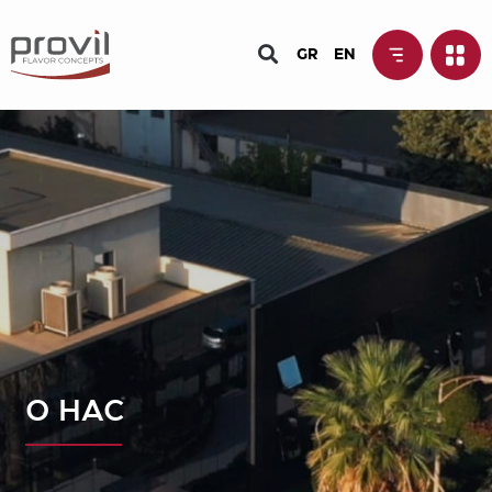
GR
EN
О НAC