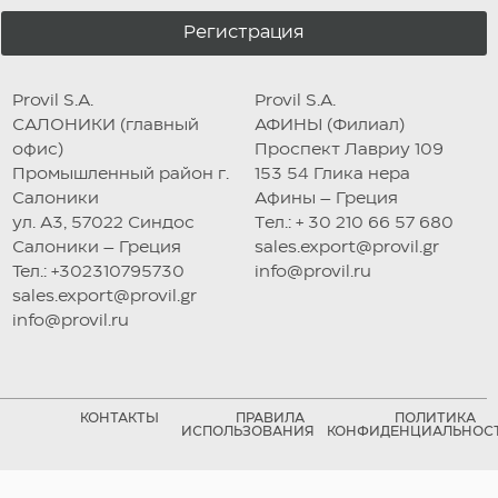
Регистрация
Provil S.A.
Provil S.A.
САЛОНИКИ (главный
АФИНЫ (Филиал)
офис)
Проспект Лавриу 109
Промышленный район г.
153 54 Глика нера
Салоники
Афины – Греция
ул. А3, 57022 Синдос
Tел.: + 30 210 66 57 680
Салоники – Греция
sales.export@provil.gr
Тел.: +302310795730
info@provil.ru
sales.export@provil.gr
info@provil.ru
КОНТАКТЫ
ПРАВИЛА
ПОЛИТИКА
ИСПОЛЬЗОВАНИЯ
КОНФИДЕНЦИАЛЬНОС