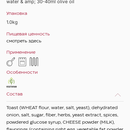
water & amp; 30-40ml olive oil
Упаковка
1.0kg
Пищевая ценность
смотреть здесь
Применение
Особенности
Состав
Toast (WHEAT flour, water, salt, yeast), dehydrated
onion, salt, sugar, fiber, herbs, yeast extract, spices,
powdered glucose syrup, CHEESE powder (MILK),
flavorings (containing right egg, vegetable fat powder