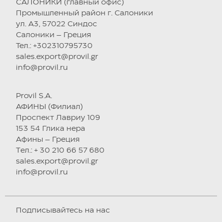
САЛОНИКИ (главный офис)
Промышленный район г. Салоники
ул. А3, 57022 Синдос
Салоники – Греция
Тел.: +302310795730
sales.export@provil.gr
info@provil.ru
Provil S.A.
АФИНЫ (Филиал)
Проспект Лавриу 109
153 54 Глика нера
Афины – Греция
Tел.: + 30 210 66 57 680
sales.export@provil.gr
info@provil.ru
Подписывайтесь на нас