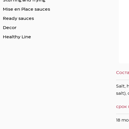
Stuffing and frying
Mise en Place sauces
Ready sauces
Decor
Healthy Line
Сост
Salt,
salt)
срок 
18 mon