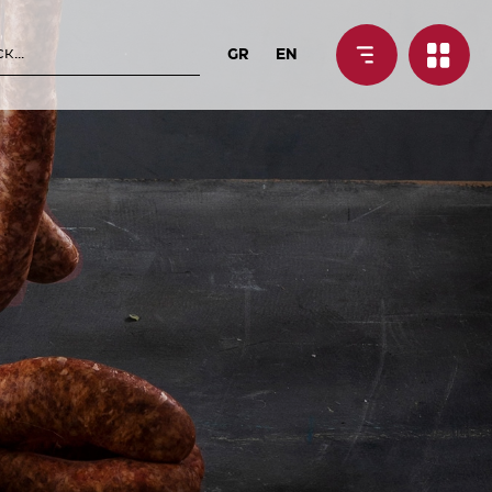
GR
EN