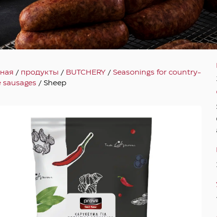
вная
/
продукты
/
BUTCHERY
/
Seasonings for country-
e sausages
/ Sheep