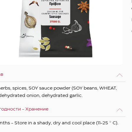
ав
 herbs, spices, SOY sauce powder (SOY beans, WHEAT,
, dehydrated onion, dehydrated garlic.
годности - Хранение
ths - Store in a shady, dry and cool place (11-25 ° C).