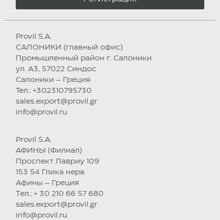
Provil S.A.
САЛОНИКИ (главный офис)
Промышленный район г. Салоники
ул. А3, 57022 Синдос
Салоники – Греция
Тел.: +302310795730
sales.export@provil.gr
info@provil.ru
Provil S.A.
АФИНЫ (Филиал)
Проспект Лавриу 109
153 54 Глика нера
Афины – Греция
Tел.: + 30 210 66 57 680
sales.export@provil.gr
info@provil.ru