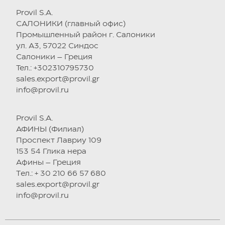
Provil S.A.
САЛОНИКИ (главный офис)
Промышленный район г. Салоники
ул. А3, 57022 Синдос
Салоники – Греция
Тел.: +302310795730
sales.export@provil.gr
info@provil.ru
Provil S.A.
АФИНЫ (Филиал)
Проспект Лавриу 109
153 54 Глика нера
Афины – Греция
Tел.: + 30 210 66 57 680
sales.export@provil.gr
info@provil.ru