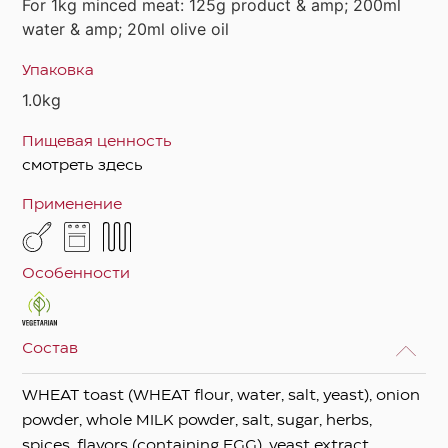
For 1kg minced meat: 125g product & amp; 200ml
water & amp; 20ml olive oil
Упаковка
1.0kg
Пищевая ценность
смотреть здесь
Применение
Особенности
Состав
WHEAT toast (WHEAT flour, water, salt, yeast), onion
powder, whole MILK powder, salt, sugar, herbs,
spices, flavors (containing EGG), yeast extract,