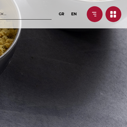
GR
EN