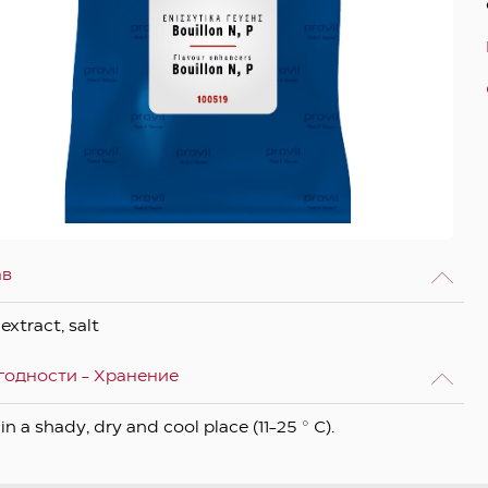
ав
extract, salt
годности - Хранение
in a shady, dry and cool place (11-25 ° C).