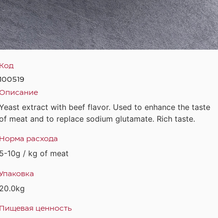
Код
100519
Описание
Yeast extract with beef flavor. Used to enhance the taste
of meat and to replace sodium glutamate. Rich taste.
Норма расхода
5-10g / kg of meat
Упаковка
20.0kg
Пищевая ценность