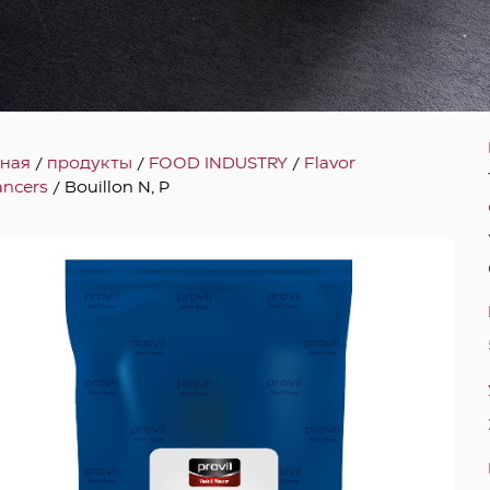
вная
/
продукты
/
FOOD INDUSTRY
/
Flavor
ancers
/ Bouillon N, P