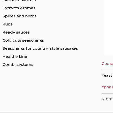
Flavor enhancers
Extracts Aromas
Spices and herbs
Rubs
Ready sauces
Cold cuts seasonings
Seasonings for country-style sausages
Healthy Line
Сост
Combi systems
Yeast 
срок 
Store 