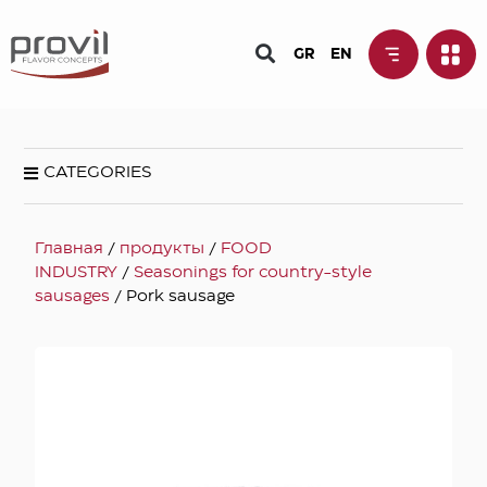
GR
EN
CATEGORIES
Главная
/
продукты
/
FOOD
INDUSTRY
/
Seasonings for country-style
sausages
/ Pork sausage