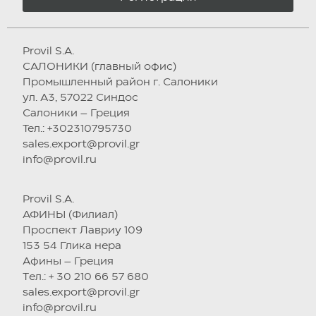
Provil S.A.
САЛОНИКИ (главный офис)
Промышленный район г. Салоники
ул. А3, 57022 Синдос
Салоники – Греция
Тел.: +302310795730
sales.export@provil.gr
info@provil.ru
Provil S.A.
АФИНЫ (Филиал)
Проспект Лавриу 109
153 54 Глика нера
Афины – Греция
Tел.: + 30 210 66 57 680
sales.export@provil.gr
info@provil.ru