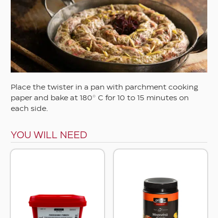
Asian
Autumn
Barbeque
Christmas and festive
Cooked
Place the twister in a pan with parchment cooking
paper and bake at 180° C for 10 to 15 minutes on
Easter
each side.
Eastern
Ethnic
YOU WILL NEED
Fasting
Mediterranean
Spring
Summer
Vegetarian