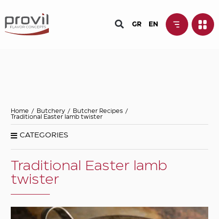
Main material of the
GR
EN
recipe
Calf
Fish & seafood
Lamb
Minced meat
Home
/
Butchery
/
Butcher Recipes
/
Pasta
Traditional Easter lamb twister
Pork
CATEGORIES
Poultry
Puff pastry
Traditional Easter lamb
twister
Sausages
Vegetables & salads
Special character