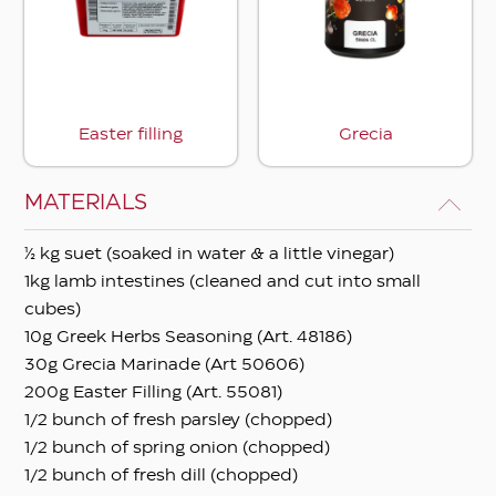
Apply filters
Easter filling
Grecia
MATERIALS
½ kg suet (soaked in water & a little vinegar)
1kg lamb intestines (cleaned and cut into small
cubes)
10g Greek Herbs Seasoning (Art. 48186)
30g Grecia Marinade (Art 50606)
200g Easter Filling (Art. 55081)
1/2 bunch of fresh parsley (chopped)
1/2 bunch of spring onion (chopped)
1/2 bunch of fresh dill (chopped)