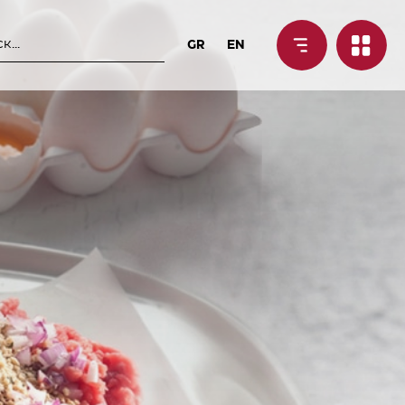
GR
EN