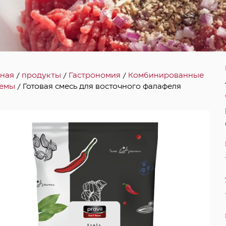
вная
/
продукты
/
Гастрономия
/
Комбинированные
темы
/ Готовая смесь для восточного фалафеля