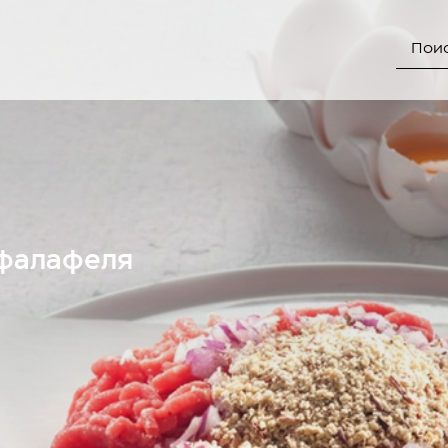
 фалафеля