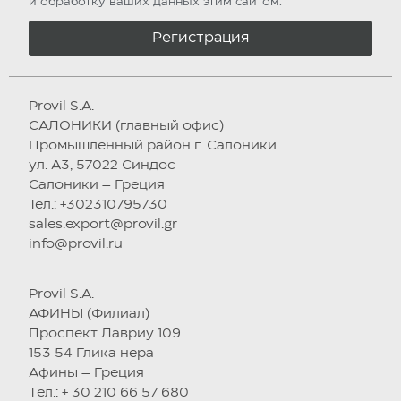
и обработку ваших данных этим сайтом.
Регистрация
Provil S.A.
САЛОНИКИ (главный офис)
Промышленный район г. Салоники
ул. А3, 57022 Синдос
Салоники – Греция
Тел.: +302310795730
sales.export@provil.gr
info@provil.ru
Provil S.A.
АФИНЫ (Филиал)
Проспект Лавриу 109
153 54 Глика нера
Афины – Греция
Tел.: + 30 210 66 57 680