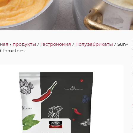
вная
/
продукты
/
Гастрономия
/
Полуфабрикаты
/ Sun-
d tomatoes