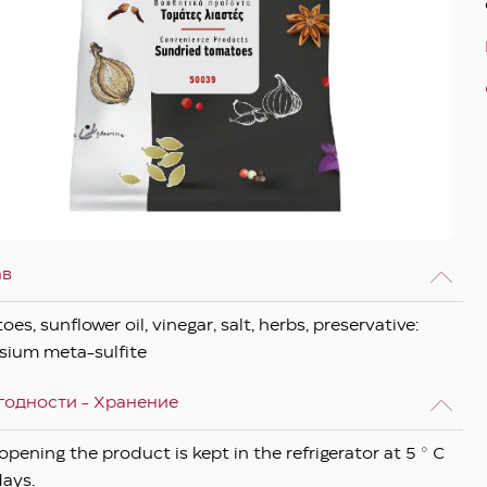
ав
es, sunflower oil, vinegar, salt, herbs, preservative:
sium meta-sulfite
годности - Хранение
opening the product is kept in the refrigerator at 5 ° C
days.