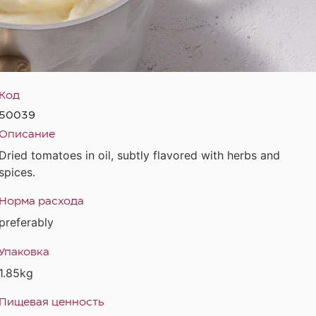
Код
50039
Описание
Dried tomatoes in oil, subtly flavored with herbs and
spices.
Норма расхода
preferably
Упаковка
1.85kg
Пищевая ценность