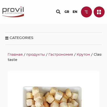
GR
EN
CATEGORIES
Главная
/
продукты
/
Гастрономия
/
Kрутон
/ Classic
taste