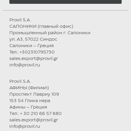
Provil S.A.
САЛОНИКИ (главный офис)
Промышленный район г. Салоники
ул. А3, 57022 Синдос
Салоники – Греция
Тел.: +302310795730
sales.export@provil.gr
info@provil.ru
Provil S.A.
АФИНЫ (Филиал)
Проспект Лавриу 109
153 54 Глика нера
Афины – Греция
Tел.: + 30 210 66 57 680
sales.export@provil.gr
info@provil.ru