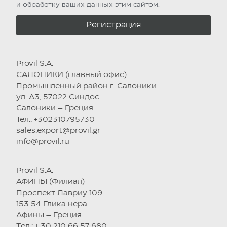
и обработку ваших данных этим сайтом.
Регистрация
Provil S.A.
САЛОНИКИ (главный офис)
Промышленный район г. Салоники
ул. А3, 57022 Синдос
Салоники – Греция
Тел.: +302310795730
sales.export@provil.gr
info@provil.ru
Provil S.A.
АФИНЫ (Филиал)
Проспект Лавриу 109
153 54 Глика нера
Афины – Греция
Tел.: + 30 210 66 57 680