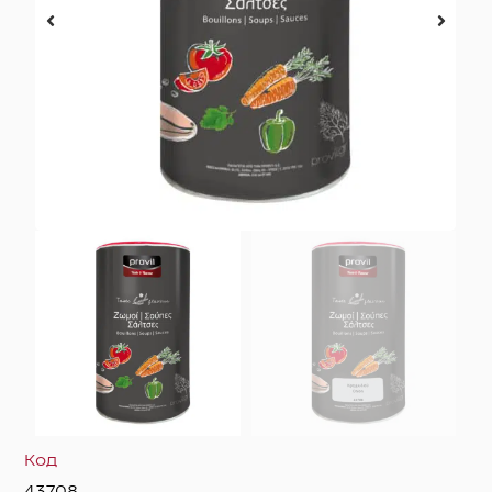
Код
43708