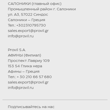
САЛОНИКИ (главный офис)
Промышленный район г. Салоники
ул. А3, 57022 Синдос
Салоники – Греция
Тел.: +302310795730
sales.export@provil.gr
info@provil.ru
Provil S.A.
АФИНЫ (Филиал)
Проспект Лавриу 109
153 54 Глика нера
Афины – Греция
Tел.: + 30 210 66 57 680
sales.export@provil.gr
info@provil.ru
Подписывайтесь на нас