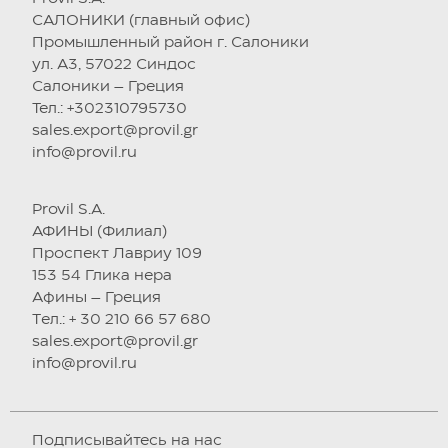
САЛОНИКИ (главный офис)
Промышленный район г. Салоники
ул. А3, 57022 Синдос
Салоники – Греция
Тел.: +302310795730
sales.export@provil.gr
info@provil.ru
Provil S.A.
АФИНЫ (Филиал)
Проспект Лавриу 109
153 54 Глика нера
Афины – Греция
Tел.: + 30 210 66 57 680
sales.export@provil.gr
info@provil.ru
Подписывайтесь на нас