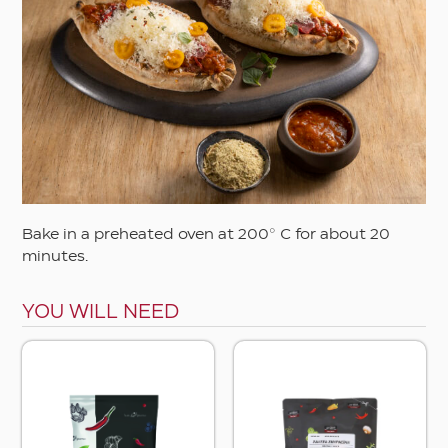
Asian
Autumn
Barbeque
Christmas and festive
Cooked
Easter
Bake in a preheated oven at 200° C for about 20
Eastern
minutes.
Ethnic
Fasting
YOU WILL NEED
Mediterranean
Spring
Summer
Vegetarian